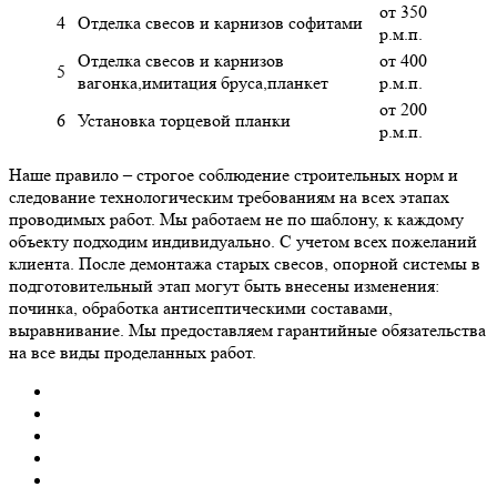
от 350
4
Отделка свесов и карнизов софитами
р.м.п.
Отделка свесов и карнизов
от 400
5
вагонка,имитация бруса,планкет
р.м.п.
от 200
6
Установка торцевой планки
р.м.п.
Наше правило – строгое соблюдение строительных норм и
следование технологическим требованиям на всех этапах
проводимых работ. Мы работаем не по шаблону, к каждому
объекту подходим индивидуально. С учетом всех пожеланий
клиента. После демонтажа старых свесов, опорной системы в
подготовительный этап могут быть внесены изменения:
починка, обработка антисептическими составами,
выравнивание. Мы предоставляем гарантийные обязательства
на все виды проделанных работ.